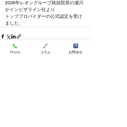
2026年レオングループ統括院長の瀬川
がインビザライン社より
トッププロバイダーの公式認定を受け
ました。
Phone
コラム
お問合せ
LDO(Leon Dental Office) Medical Group
医療法人 真凛会
〒065-0043
北海道札幌市東区苗穂町10丁目3ｰ15
tel.
011-751-2827
©2025 by LDO(Leon Dental Office) Medical Group